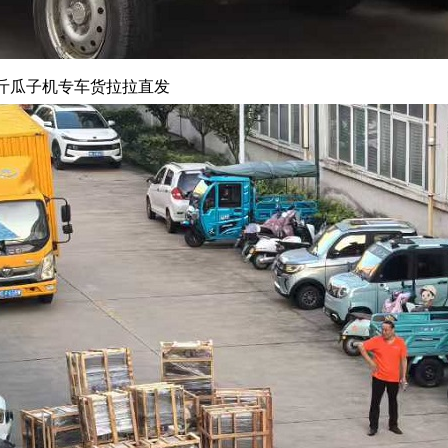
0斤瓜子机专车货拉拉直发