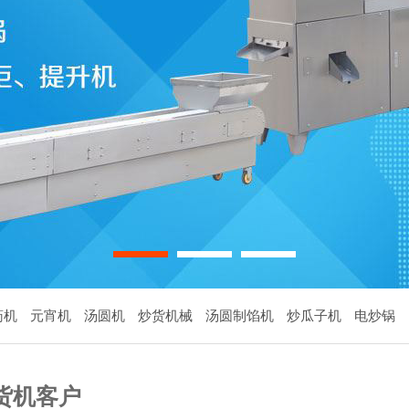
1
2
3
药机
元宵机
汤圆机
炒货机械
汤圆制馅机
炒瓜子机
电炒锅
货机客户