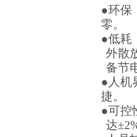
●
环保
零。
●
低耗
外散
备节电
●
人机
捷。
●
可控
达
±