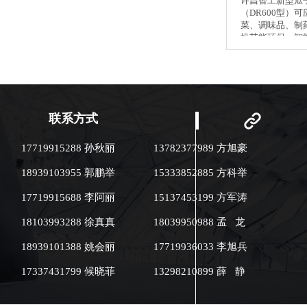
许昌智工新型瓜
（DR600型）
菜、调味品、制
机节能环保，智
控制精度高，并
能，不需人工看
后自动预警、关
酯保温材料，保
作业环境热辐射小。 ●坚
可烘烤瓜子、花
联系方式
仁、核桃、杏仁
果等 ●蔬菜业：
17719915288 孙秋丽
13782377989 方旭豪
红萝卜、土豆片、
调味品业：可烘
18939103955 郭鹏举
15333852885 方科举
椒、大茴香、小茴
业：可烘干中药
17719915688 李阿丽
15137453199 方军涛
制。
18103993288 徐真真
18039950988 孟 龙
18939101388 姚会丽
17719936033 李旭兵
17337431799 候晓菲
13298210899 薛 静