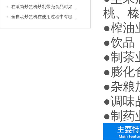
在滚筒炒货机炒制带壳食品时如花生等，怎样才能使它的卖相更好
桃、榛
全自动炒货机在使用过程中有哪些注意事项
●
榨油
●
饮品
●
制茶
●
膨化
●
杂粮
●
调味
●
制药