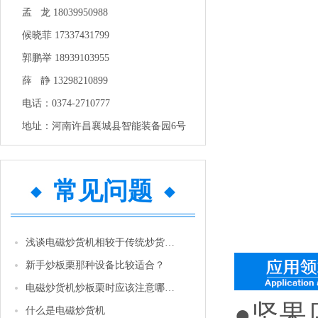
孟 龙 18039950988
候晓菲 17337431799
郭鹏举 18939103955
薛 静 13298210899
电话：0374-2710777
地址：河南许昌襄城县智能装备园6号
常见问题
浅谈电磁炒货机相较于传统炒货机的优势
新手炒板栗那种设备比较适合？
电磁炒货机炒板栗时应该注意哪些问题
●
坚果
什么是电磁炒货机