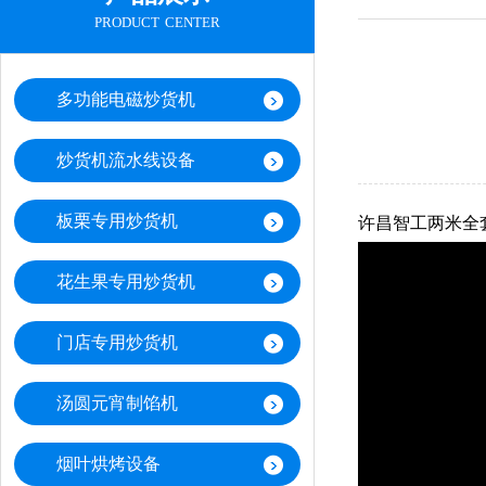
product center
多功能电磁炒货机
炒货机流水线设备
板栗专用炒货机
许昌智工两米全
花生果专用炒货机
门店专用炒货机
汤圆元宵制馅机
烟叶烘烤设备