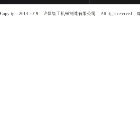
Copyright 2018-2019 许昌智工机械制造有限公司 All right reserved
豫