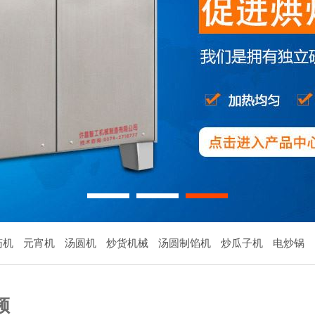
1
2
3
药机
元宵机
汤圆机
炒货机械
汤圆制馅机
炒瓜子机
电炒锅
频