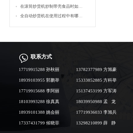
在滚筒炒货机炒制带壳食品时如花生等，怎样才能使它的卖相更好
全自动炒货机在使用过程中有哪些注意事项
联系方式
17719915288 孙秋丽
13782377989 方旭豪
18939103955 郭鹏举
15333852885 方科举
17719915688 李阿丽
15137453199 方军涛
18103993288 徐真真
18039950988 孟 龙
18939101388 姚会丽
17719936033 李旭兵
17337431799 候晓菲
13298210899 薛 静