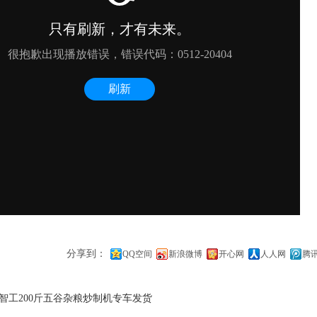
分享到：
QQ空间
新浪微博
开心网
人人网
腾
智工200斤五谷杂粮炒制机专车发货