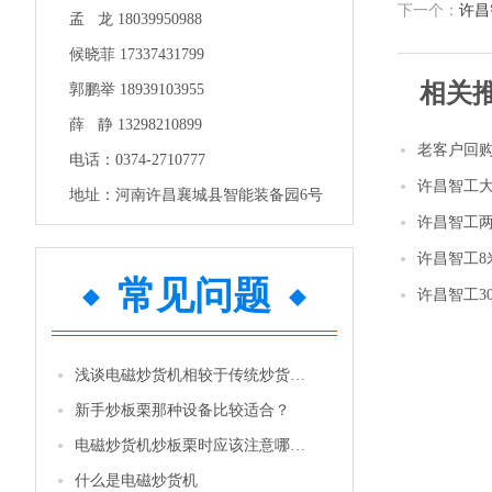
下一个：
许昌
孟 龙 18039950988
候晓菲 17337431799
相关
郭鹏举 18939103955
薛 静 13298210899
老客户回
电话：0374-2710777
许昌智工
地址：河南许昌襄城县智能装备园6号
许昌智工两
许昌智工
常见问题
许昌智工3
浅谈电磁炒货机相较于传统炒货机的优势
新手炒板栗那种设备比较适合？
电磁炒货机炒板栗时应该注意哪些问题
什么是电磁炒货机