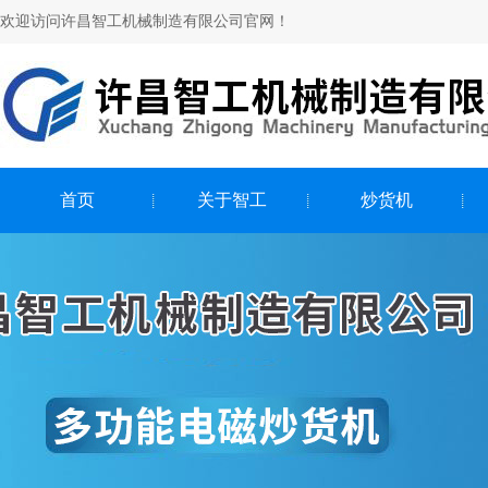
欢迎访问许昌智工机械制造有限公司官网！
首页
关于智工
炒货机