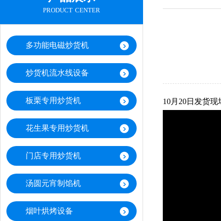
product center
多功能电磁炒货机
炒货机流水线设备
板栗专用炒货机
10月20日发
花生果专用炒货机
门店专用炒货机
汤圆元宵制馅机
烟叶烘烤设备