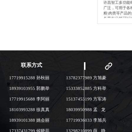
许昌智工多功能
广泛，可用于各种
粮\肉类等产品
备带有吊笼可以
锅内水分离，方
加热节能环保，
高。 ●坚果加工业：花生、葵花
籽、西瓜籽、蚕豆、 ●肉
工业：烧鸡、牛
肉等煮制加工 ●制药业：中草药
熬煎 ●食品加工业：食品原料煮
制（豆类、调味
联系方式
等） ●榨油业：油品热加工 ●智
能：该机采用智
性强、控温精确。 ●环保：
17719915288 孙秋丽
13782377989 方旭豪
是采用电磁加热
碳排放为零。 ●低耗：该机使
18939103955 郭鹏举
15333852885 方科举
用复合锅体保护
放，热效率可达9
17719915688 李阿丽
15137453199 方军涛
传统电加热设备节
上。 ●人机界面：人性化设计，
18103993288 徐真真
18039950988 孟 龙
智能控制、参数
捷。 ●故障自诊断功能：故障显
18939101388 姚会丽
17719936033 李旭兵
示一目了然。 ●用料考究：全部
采用不锈钢材料
17337431799 候晓菲
13298210899 薛 静