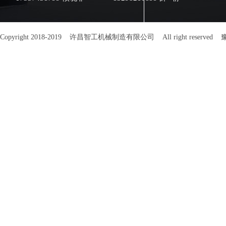
品的卫生与安全
准。 型号 尺寸（mm） 功率
（kw） 容积（m³） 每百斤肉类
耗电量 每百斤瓜子耗电量 每锅
Copyright 2018-2019 许昌智工机械制造有限公司 All right reserved
豫
牛肉容量（kg） 葵花籽容量
（kg） 价格（元） 吊笼（元）
DCZG 35 780x680 25 0.35 14度