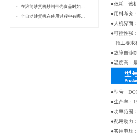
●
低耗：该
在滚筒炒货机炒制带壳食品时如花生等，怎样才能使它的卖相更好
●
用料考究
全自动炒货机在使用过程中有哪些注意事项
●
人机界面
●
可控性强
招工要求
●故障自诊
●
温度高：
●型号：DCCZ
●生产率：150
●功率范围：7
●配用动力：
●实用电压：