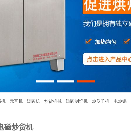
1
2
3
药机
元宵机
汤圆机
炒货机械
汤圆制馅机
炒瓜子机
电炒锅
电磁炒货机