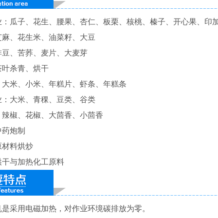
业：瓜子、花生、腰果、杏仁、板栗、核桃、榛子、开心果、印
芝麻、花生米、油菜籽、大豆
啡豆、苦荞、麦片、大麦芽
茶叶杀青、烘干
：大米、小米、年糕片、虾条、年糕条
业：大米、青稞、豆类、谷类
：辣椒、花椒、大茴香、小茴香
中药炮制
原材料烘炒
烘干与加热化工原料
机是采用电磁加热，对作业环境碳排放为零。