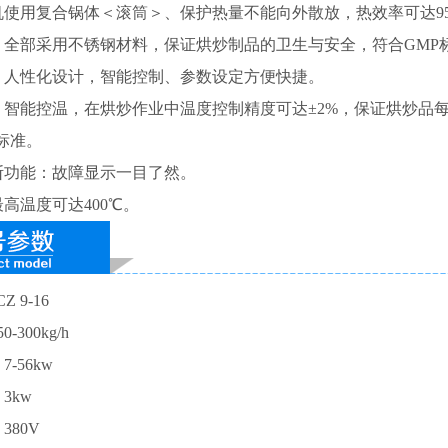
机使用复合锅体＜滚筒＞、保护热量不能向外散放，热效率可达
9
：全部采用不锈钢材料，保证烘炒制品的卫生与安全，符合
GMP
：人性化设计，智能控制、参数设定方便快捷。
：智能控温，在烘炒作业中温度控制精度可达
±
2%
，保证烘炒品
标准。
断功能：故障显示一目了然。
最高温度可达
400
℃。
 9-16
-300kg/h
-56kw
3kw
380V