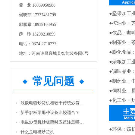
孟 龙 18039950988
●
坚果加工
候晓菲 17337431799
●榨油业：
郭鹏举 18939103955
●饮品：咖
薛 静 13298210899
●
制茶业：
电话：0374-2710777
●膨化食品
地址：河南许昌襄城县智能装备园6号
●杂粮加工
●调味品业
常见问题
●制药业：
●饲料业：
●化工业：
浅谈电磁炒货机相较于传统炒货机的优势
新手炒板栗那种设备比较适合？
电磁炒货机炒板栗时应该注意哪些问题
●
环保：该
什么是电磁炒货机