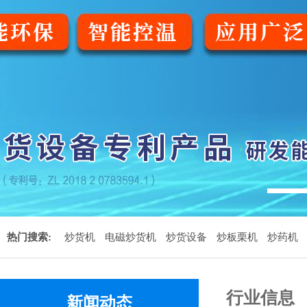
1
热门搜索:
炒货机
电磁炒货机
炒货设备
炒板栗机
炒药机
行业信息
新闻动态