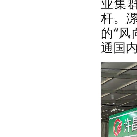
业集
杆。
的“风
通国