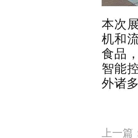
本次
机和
食品
智能
外诸
上一篇