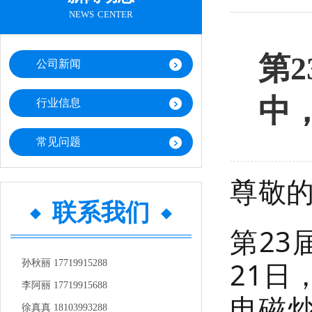
news center
第
公司新闻
中
行业信息
常见问题
尊敬
联系我们
第23
21
孙秋丽 17719915288
李阿丽 17719915688
电磁
徐真真 18103993288