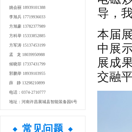
导，
姚会丽 18939101388
李旭兵 17719936033
方旭豪 13782377989
本届展
方科举 15333852885
中展
方军涛 15137453199
孟 龙 18039950988
展成
候晓菲 17337431799
交融平
郭鹏举 18939103955
薛 静 13298210899
电话：0374-2710777
地址：河南许昌襄城县智能装备园6号
常见问题