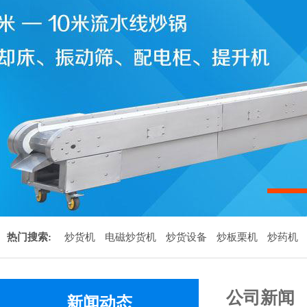
1
热门搜索:
炒货机
电磁炒货机
炒货设备
炒板栗机
炒药机
公司新闻
新闻动态