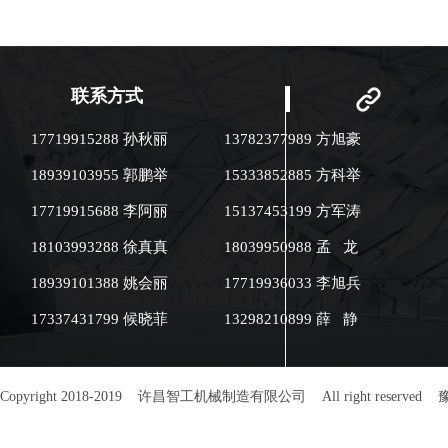
联系方式
17719915288 孙秋丽
13782377989 方旭豪
18939103955 郭鹏举
15333852885 方科举
17719915688 李阿丽
15137453199 方军涛
18103993288 徐真真
18039950988 孟 龙
18939101388 姚会丽
17719936033 李旭兵
17337431799 候晓菲
13298210899 薛 静
Copyright 2018-2019 许昌智工机械制造有限公司 All right reserved
豫