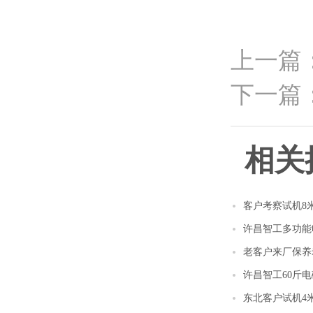
上一篇
下一篇
相关
客户考察试机8
许昌智工多功能
老客户来厂保养
许昌智工60斤
东北客户试机4