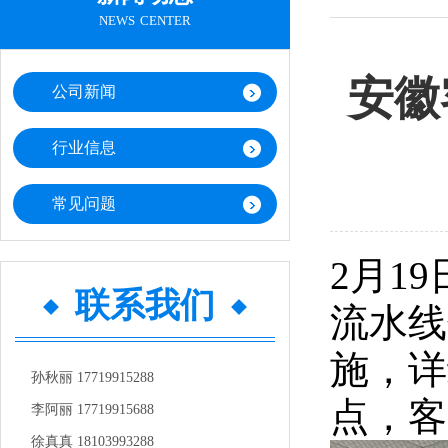
news center
安徽
公司新闻
行业信息
常见问题
2月1
联系我们
流水线
施，详
孙秋丽 17719915288
点，客
李阿丽 17719915688
徐真真 18103993288