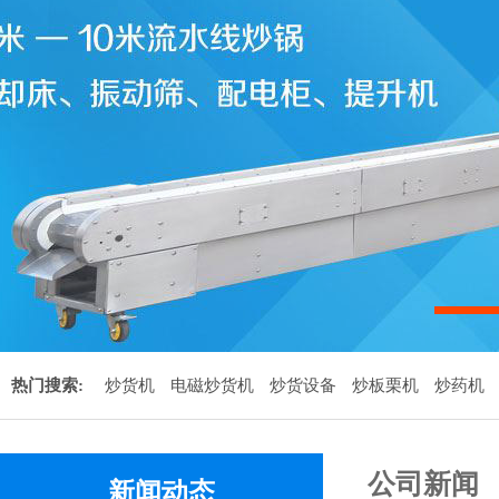
1
热门搜索:
炒货机
电磁炒货机
炒货设备
炒板栗机
炒药机
公司新闻
新闻动态