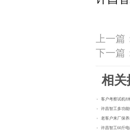
上一篇
下一篇
相关
客户考察试机8
许昌智工多功能
老客户来厂保养
许昌智工60斤