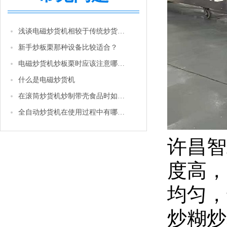
浅谈电磁炒货机相较于传统炒货机的优势
新手炒板栗那种设备比较适合？
电磁炒货机炒板栗时应该注意哪些问题
什么是电磁炒货机
在滚筒炒货机炒制带壳食品时如花生等，怎样才能使它的卖相更好
全自动炒货机在使用过程中有哪些注意事项
许昌智
度高，
均匀，
炒糊炒