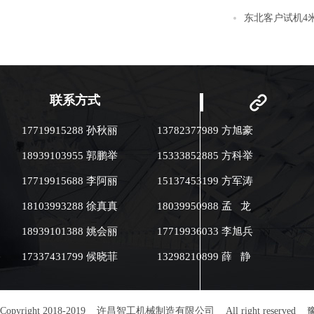
东北客户试机4
联系方式
17719915288 孙秋丽
13782377989 方旭豪
18939103955 郭鹏举
15333852885 方科举
17719915688 李阿丽
15137453199 方军涛
18103993288 徐真真
18039950988 孟 龙
18939101388 姚会丽
17719936033 李旭兵
17337431799 候晓菲
13298210899 薛 静
Copyright 2018-2019 许昌智工机械制造有限公司 All right reserved
豫