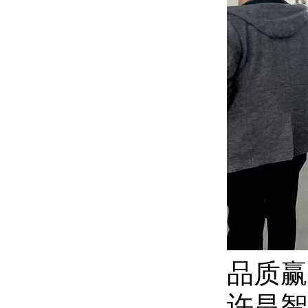
品质赢
许昌智